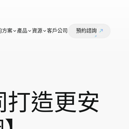
的
方
案
產
品
資
源
客
戶
公
司
預
約
諮
詢
同打造更安