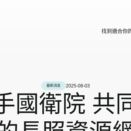
找
到
適
合
你
2025-08-03
最新消息
手國衛院 共