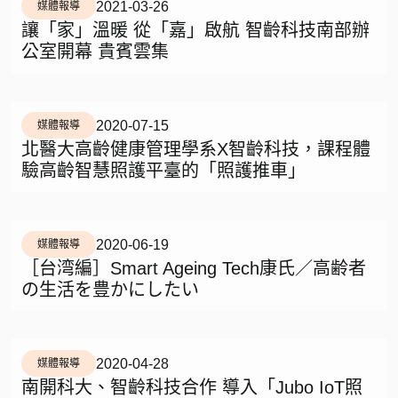
2021-03-26
媒體報導
讓「家」溫暖 從「嘉」啟航 智齡科技南部辦
公室開幕 貴賓雲集
2020-07-15
媒體報導
北醫大高齡健康管理學系X智齡科技，課程體
驗高齡智慧照護平臺的「照護推車」
2020-06-19
媒體報導
［台湾編］Smart Ageing Tech康氏／高齢者
の生活を豊かにしたい
2020-04-28
媒體報導
南開科大、智齡科技合作 導入「Jubo IoT照