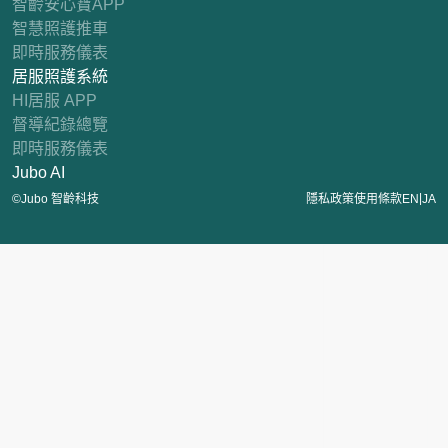
智齡安心寶APP
智慧照護推車
即時服務儀表
居服照護系統
HI居服 APP
督導紀錄總覽
即時服務儀表
Jubo AI
|
©Jubo 智齡科技
隱私政策
使用條款
EN
JA