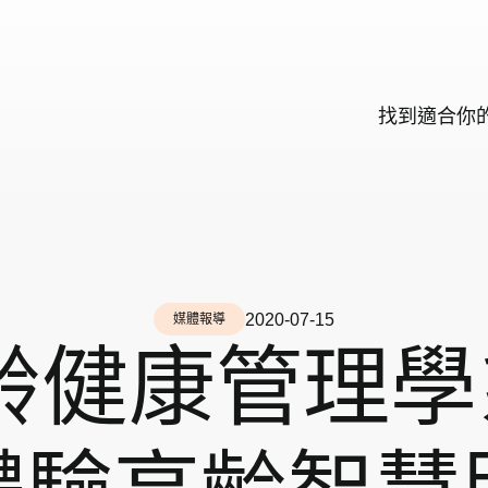
找
到
適
合
你
2020-07-15
媒體報導
齡健康管理學