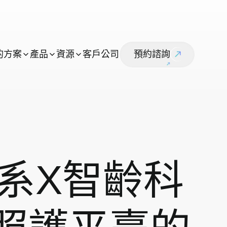
的
方
案
產
品
資
源
客
戶
公
司
預
約
諮
詢
系X智齡科