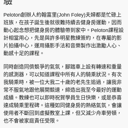
驗
Peloton創辦人約翰富里(John Foley)夫婦都是忙碌上
班族，在孩子誕生後就很難持續去健身房運動，因而
動心起念想把健身房的體驗帶到家中。Peloton課程設
計相當用心，先是與許多明星教練簽約，在專屬的影
片拍攝中心，運用攝影手法和音樂製作出激勵人心、
動感十足的課程。
同時創造同儕競爭的氣氛，腳踏車上設有轉速和重量
的感測器，可以知道課程中所有人的騎乘狀況。有次
我騎乘時，被一位大我二十歲的老先生追過，讓我非
常不服氣地跟他展開競速，締造出我至今最好的運動
成績。教練也可以即時祝賀學員生日快樂，或是恭喜
達成騎乘里程碑。這種如同健身房的熱絡氣氛，會讓
使用者不斷回到虛擬教室上課，但又減少舟車勞頓，
也不會被家庭責任受限。