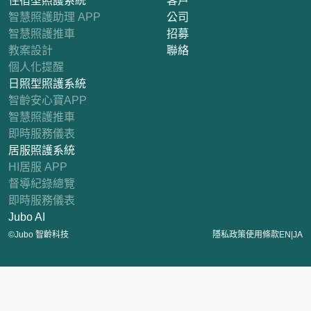
住宿型照護系統
客戶
智慧照護助理 APP
公司
智慧照護推車
招募
教案設計
聯絡
個人化提醒
日照型照護系統
智齡安心寶APP
智慧照護推車
即時服務儀表
居服照護系統
HI居服 APP
督導紀錄總覽
即時服務儀表
Jubo AI
|
©Jubo 智齡科技
隱私政策
使用條款
EN
JA