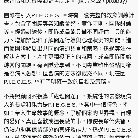
床評估和失智照顧計畫制定。 (圖片來源 / pixabay)
團隊在引入P.I.E.C.E.S. ™時有一套完整的教育訓練計
畫，包含了關鍵專業知識彙整、實作守則、團隊討論
等。經過訓練後，團隊成員能具備不同評估工具的能
力、增加辨認和了解問題行為與心理狀況的知能，進
而使團隊發展出共同的溝通語言和策略，透過專注在
解決方案上，產生更積極正向的氛圍，成為團隊開始
轉變的關鍵。有團隊分享到，不同專業雖出發點同樣
是為病人著想，但習慣的方法卻截然不同，現在因
P.I.E.C.E.S. ™有了明確一致的目標及策略。
不將照顧個案視為「處理問題」，系統性的去發現病
人的長處和能力是P.I.E.C.E.S. ™其中一個特色，例
如：帶入生命故事的概念，了解個案的世界觀、曾經
的愛好、真正喜歡或擅長做的事，即使長輩們失智，
仍竭力助其保留部分的喜好及能力。透過P.I.E.C.E.S.