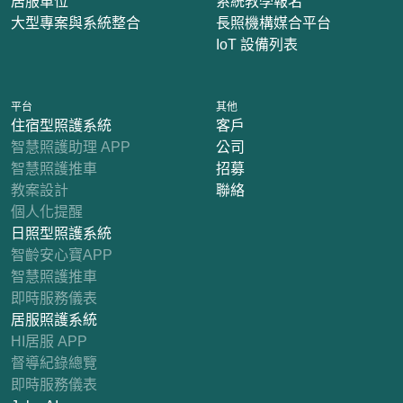
居服單位
系統教學報名
大型專案與系統整合
長照機構媒合平台
IoT 設備列表
平台
其他
住宿型照護系統
客戶
智慧照護助理 APP
公司
智慧照護推車
招募
教案設計
聯絡
個人化提醒
日照型照護系統
智齡安心寶APP
智慧照護推車
即時服務儀表
居服照護系統
HI居服 APP
督導紀錄總覽
即時服務儀表