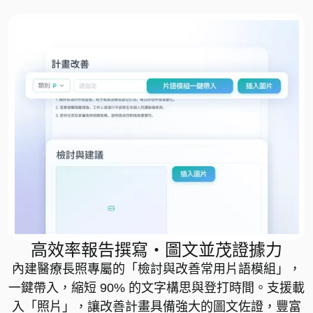
高效率報告撰寫・圖文並茂證據力
內建醫療長照專屬的「檢討與改善常用片語模組」，
一鍵帶入，縮短 90% 的文字構思與登打時間。支援載
入「照片」，讓改善計畫具備強大的圖文佐證，豐富