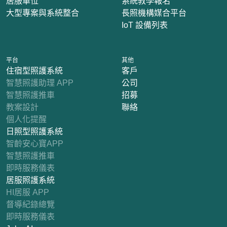
居服單位
系統教學報名
大型專案與系統整合
長照機構媒合平台
IoT 設備列表
平台
其他
住宿型照護系統
客戶
智慧照護助理 APP
公司
智慧照護推車
招募
教案設計
聯絡
個人化提醒
日照型照護系統
智齡安心寶APP
智慧照護推車
即時服務儀表
居服照護系統
HI居服 APP
督導紀錄總覽
即時服務儀表