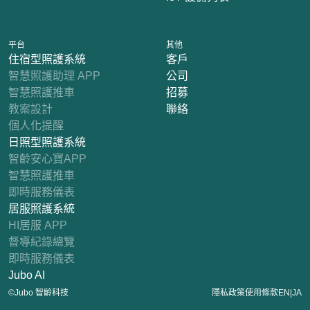
平台
其他
住宿型照護系統
客戶
智慧照護助理 APP
公司
智慧照護推車
招募
教案設計
聯絡
個人化提醒
日照型照護系統
智齡安心寶APP
智慧照護推車
即時服務儀表
居服照護系統
HI居服 APP
督導紀錄總覽
即時服務儀表
Jubo AI
|
©Jubo 智齡科技
隱私政策
使用條款
EN
JA