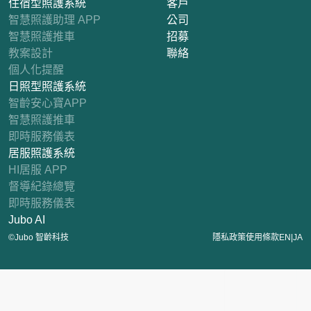
住宿型照護系統
客戶
智慧照護助理 APP
公司
智慧照護推車
招募
教案設計
聯絡
個人化提醒
日照型照護系統
智齡安心寶APP
智慧照護推車
即時服務儀表
居服照護系統
HI居服 APP
督導紀錄總覽
即時服務儀表
Jubo AI
|
©Jubo 智齡科技
隱私政策
使用條款
EN
JA