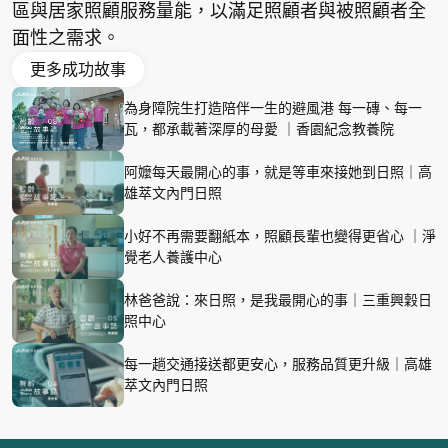
區與居家照顧服務量能，以滿足照顧者與被照顧者全
面性之需求。
更多成功故事
為身障院生打造陪伴一生的避風港 每一磚、每一
瓦，都承載著深厚的母愛 ｜香園紀念教養院
阿嬤每天最開心的事，就是等車來接她到日照｜高
雄萃文內門日照
小好不再需要翻紙本，照顧長輩也變得更省心 ｜淨
覺老人養護中心
林爸爸說：來日照，是我最開心的事｜三重興穀日
照中心
每一趟交通接送都更安心，服務品質更升級｜高雄
萃文內門日照