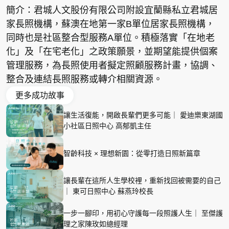
簡介：君城人文股份有限公司附設宜蘭縣私立君城居
家長照機構，蘇澳在地第一家B單位居家長照機構，
同時也是社區整合型服務A單位。積極落實「在地老
化」及「在宅老化」之政策願景，並期望能提供個案
管理服務，為長照使用者擬定照顧服務計畫，協調、
整合及連結長照服務或轉介相關資源。
更多成功故事
讓生活復能，開啟長輩們更多可能｜ 愛迪樂東湖國
小社區日照中心 高郁凱主任
智齡科技 × 理想新園：從零打造日照新篇章
讓長輩在這所人生學校裡，重新找回被需要的自己
｜ 東可日照中心 蘇燕玲校長
一步一腳印，用初心守護每一段照護人生｜ 至傑護
理之家陳玫如總經理