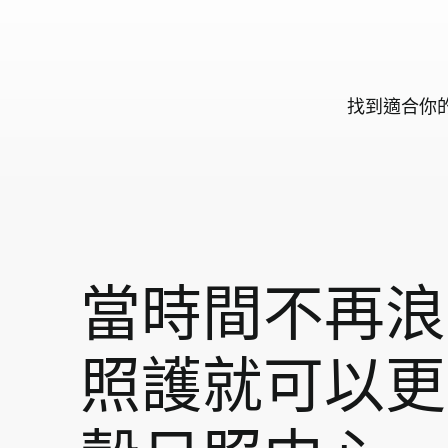
找
到
適
合
你
當時間不再浪
照護就可以更