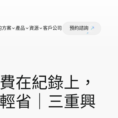
的
方
案
產
品
資
源
客
戶
公
司
預
約
諮
詢
費在紀錄上，
輕省｜三重興