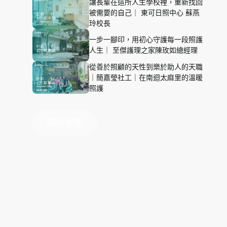
讓長輩在這所人生學校裡，重新找回
被需要的自己｜ 東可日照中心 蘇燕
玲校長
一步一腳印，用初心守護每一段照護
人生｜ 至傑護理之家陳玫如總經理
從善於照顧的天性到樂於助人的天職
｜簡嘉瑩社工｜在南迴太麻里的溫暖
照護
顯
示
更
多